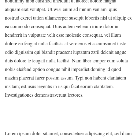
nonummy nibh euismod tincidunt ut laoreet dolore magna
aliquam erat volutpat. Ut wisi enim ad minim veniam, quis
nostrud exerci tation ullamcorper suscipit lobortis nisl ut aliquip ex
ea commodo consequat. Duis autem vel eum iriure dolor in
hendrerit in vulputate velit esse molestie consequat, vel illum
dolore eu feugiat nulla facilisis at vero eros et accumsan et iusto
odio dignissim qui blandit praesent luptatum zzril delenit augue
duis dolore te feugait nulla facilisi. Nam liber tempor cum soluta
nobis eleifend option congue nihil imperdiet doming id quod
mazim placerat facer possim assum. Typi non habent claritatem
insitam; est usus legentis in iis qui facit eorum claritatem.
Investigationes demonstraverunt lectores.
Lorem ipsum dolor sit amet, consectetuer adipiscing elit, sed diam