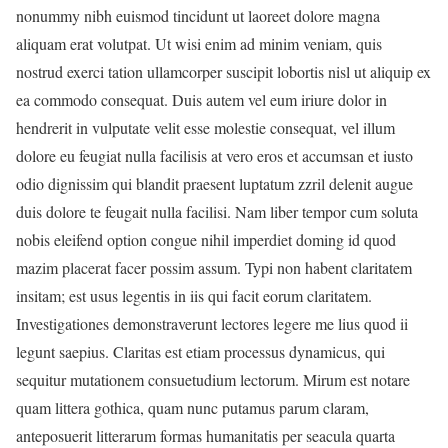
nonummy nibh euismod tincidunt ut laoreet dolore magna
aliquam erat volutpat. Ut wisi enim ad minim veniam, quis
nostrud exerci tation ullamcorper suscipit lobortis nisl ut aliquip ex
ea commodo consequat. Duis autem vel eum iriure dolor in
hendrerit in vulputate velit esse molestie consequat, vel illum
dolore eu feugiat nulla facilisis at vero eros et accumsan et iusto
odio dignissim qui blandit praesent luptatum zzril delenit augue
duis dolore te feugait nulla facilisi. Nam liber tempor cum soluta
nobis eleifend option congue nihil imperdiet doming id quod
mazim placerat facer possim assum. Typi non habent claritatem
insitam; est usus legentis in iis qui facit eorum claritatem.
Investigationes demonstraverunt lectores legere me lius quod ii
legunt saepius. Claritas est etiam processus dynamicus, qui
sequitur mutationem consuetudium lectorum. Mirum est notare
quam littera gothica, quam nunc putamus parum claram,
anteposuerit litterarum formas humanitatis per seacula quarta